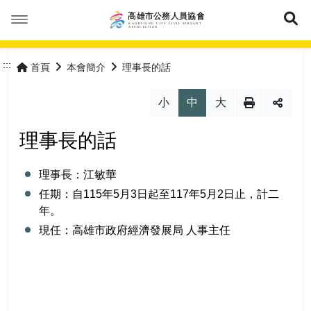
展
本會簡介
:::
首頁
本會簡介
理事長的話
本會公告
成立緣由
小
中
大
活動花絮
服務宗旨
最新消息
理事長的話
優惠福利
協會組織
會議紀錄
理事長：江敏華
任期：自115年5月3日起至117年5月2日止，計二
會員專區
協會章程
常見問答
特約商店
年。
現任：高雄市政府經濟發展局 人事主任
理事長的話
表單下載
優惠活動
加入會員
網站導覽
理監事人員
保險專區
會員登入
常見問答