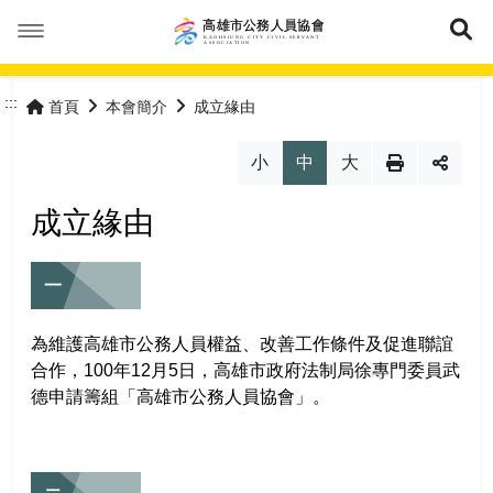
展
本會簡介
:::
首頁
本會簡介
成立緣由
本會公告
成立緣由
小
中
大
活動花絮
服務宗旨
最新消息
成立緣由
優惠福利
協會組織
會議紀錄
一
會員專區
協會章程
常見問答
特約商店
為維護高雄市公務人員權益、改善工作條件及促進聯誼
合作，100年12月5日，高雄市政府法制局徐專門委員武
理事長的話
表單下載
優惠活動
加入會員
網站導覽
德申請籌組「高雄市公務人員協會」。
理監事人員
保險專區
會員登入
常見問答