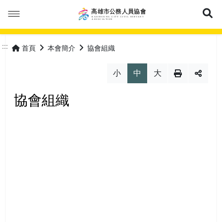
展
本會簡介
:::
首頁
本會簡介
協會組織
本會公告
成立緣由
小
中
大
活動花絮
服務宗旨
最新消息
協會組織
優惠福利
協會組織
會議紀錄
會員專區
協會章程
常見問答
特約商店
理事長的話
表單下載
優惠活動
加入會員
網站導覽
理監事人員
保險專區
會員登入
常見問答