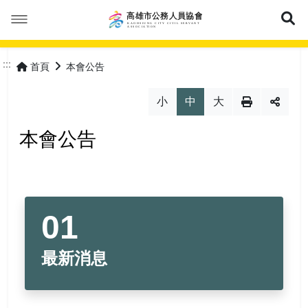
展
本會簡介
:::
首頁
本會公告
本會公告
成立緣由
小
中
大
活動花絮
服務宗旨
最新消息
本會公告
優惠福利
協會組織
會議紀錄
會員專區
協會章程
常見問答
特約商店
理事長的話
表單下載
優惠活動
加入會員
網站導覽
最新消息
理監事人員
保險專區
會員登入
常見問答