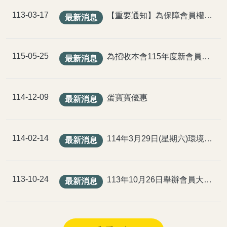
相關連結
活動報名
113-03-17
【重要通知】為保障會員權益及帳戶安全，請3個月定期更新會員密碼及增強密碼複雜度
最新消息
會員資料
115-05-25
會員登出
為招收本會115年度新會員及辦理114年度以前舊會員繳交 會費等相關事宜，請惠予轉知貴屬同仁踴躍參加乙案，請 查照。
最新消息
114-12-09
蛋寶寶優惠
最新消息
114-02-14
114年3月29日(星期六)環境教育活動計畫
最新消息
113-10-24
113年10月26日舉辦會員大會會暨親子健行活動
最新消息