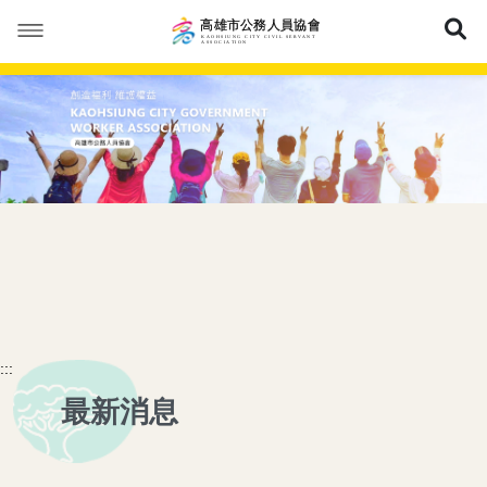
展
本會簡介
本會公告
成立緣由
活動花絮
服務宗旨
最新消息
優惠福利
協會組織
會議紀錄
會員專區
協會章程
常見問答
特約商店
:::
理事長的話
表單下載
優惠活動
加入會員
網站導覽
最新消息
理監事人員
保險專區
會員登入
常見問答