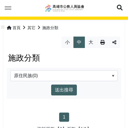
展
本會簡介
:::
首頁
其它
施政分類
本會公告
成立緣由
小
中
大
活動花絮
服務宗旨
最新消息
施政分類
優惠福利
協會組織
會議紀錄
分類
會員專區
協會章程
常見問答
特約商店
理事長的話
表單下載
優惠活動
加入會員
網站導覽
列表
理監事人員
保險專區
會員登入
常見問答
1