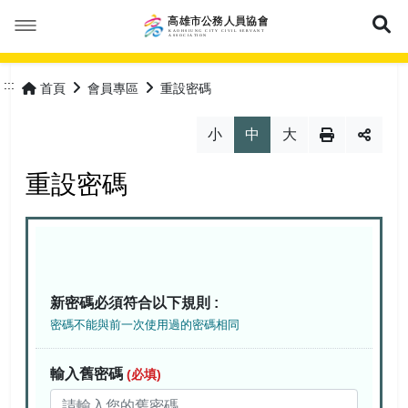
展
本會簡介
:::
首頁
會員專區
重設密碼
本會公告
成立緣由
小
中
大
活動花絮
服務宗旨
最新消息
重設密碼
優惠福利
協會組織
會議紀錄
會員專區
協會章程
常見問答
特約商店
新密碼必須符合以下規則 :
理事長的話
表單下載
優惠活動
加入會員
網站導覽
密碼不能與前一次使用過的密碼相同
理監事人員
保險專區
會員登入
常見問答
輸入舊密碼
(必填)