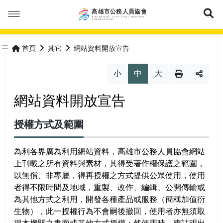
展
本會簡介
:::
首頁
其它
網站資料開放宣告
本會公告
成立緣由
小
中
大
活動花絮
服務宗旨
最新消息
網站資料開放宣告
優惠福利
協會組織
會議紀錄
授權方式及範圍
會員專區
協會章程
常見問答
特約商店
為利各界廣為利用網站資料，高雄市公務人員協會網站
上刊載之所有資料與素材，其得受著作權保護之範圍，
理事長的話
表單下載
優惠活動
加入會員
以無償、非專屬，得再授權之方式提供公眾使用，使用
網站導覽
者得不限時間及地域，重製、改作、編輯、公開傳輸或
理監事人員
保險專區
會員登入
為其他方式之利用，開發各種產品或服務（簡稱加值衍
常見問答
生物），此一授權行為不會嗣後撤回，使用者亦無須取