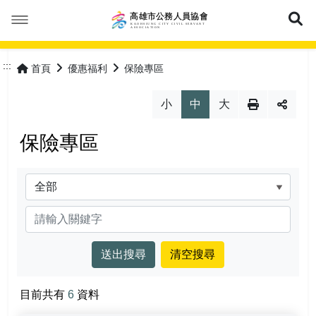
展
本會簡介
:::
首頁
優惠福利
保險專區
本會公告
成立緣由
小
中
大
活動花絮
服務宗旨
最新消息
保險專區
優惠福利
協會組織
會議紀錄
分類
會員專區
協會章程
常見問答
特約商店
關鍵字
理事長的話
表單下載
優惠活動
加入會員
網站導覽
理監事人員
保險專區
會員登入
常見問答
目前共有
6
資料