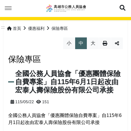
展
本會簡介
:::
首頁
優惠福利
保險專區
本會公告
成立緣由
小
中
大
活動花絮
服務宗旨
最新消息
保險專區
優惠福利
協會組織
會議紀錄
全國公務人員協會「優惠團體保險
自費專案」自115年6月1日起改由
會員專區
協會章程
常見問答
特約商店
宏泰人壽保險股份有限公司承接
理事長的話
表單下載
優惠活動
加入會員
115/05/22
151
網站導覽
全國公務人員協會「優惠團體保險自費專案」自115年6
理監事人員
保險專區
會員登入
常見問答
月1日起改由宏泰人壽保險股份有限公司承接