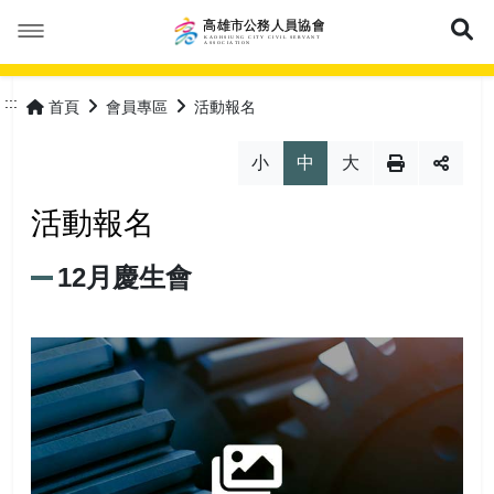
展
本會簡介
:::
首頁
會員專區
活動報名
本會公告
成立緣由
小
中
大
活動花絮
服務宗旨
最新消息
活動報名
優惠福利
協會組織
會議紀錄
12月慶生會
會員專區
協會章程
常見問答
特約商店
理事長的話
表單下載
優惠活動
加入會員
網站導覽
理監事人員
保險專區
會員登入
常見問答